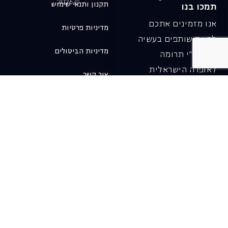
© 2026
תקנון ותנאי שימוש
תמכו בנו
אנו מזמינים אתכם
מדיניות פרטיות
להיות שותפים בעשיה
מדיניות הביטולים
שלנו ע"י תרומה
לאופרה הישראלית
צור קשר
ובכך לשמור על היצירה
והחדשנות בעבודתה של
האופרה כיום ובעתיד.
לתרומה ב-JGive ←
שובר מתנה. מתנה
אישית מפנקת
רעיון מקסים למתנה