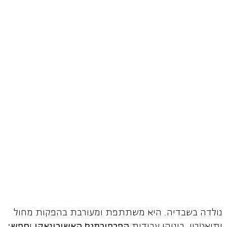
נולדה בשבדיה. היא משתתפת ומעורבת בהפקות מחול
ותיאטרון, ביניהן עבודות
הפרפורמנס האשיריגאקי
ו
חפש: