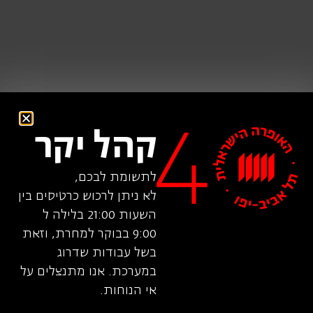
קהל יקר
לתשומת לבכם,
לא ניתן לרכוש כרטיסים בין
השעות 21:00 בלילה ל
9:00 בבוקר למחרת, וזאת
בשל עבודות שדרוג
אלכס ברוק, מעצב תאורה, נולד בהולנד. הוא עיצב תאורה
במערכת. אנו מתנצלים על
להפקות אופרה רבות כולל דון ג'ובני (מוצרט), אגריפינה
אי הנוחות.
(הנדל), ארבלה (ר. שטראוס), חשמלית ושמה תשוקה
(פרבין), לה בוהם (פוצ'יני), אלברט הרינג (בריטן),