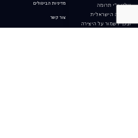
מדיניות הביטולים
שלנו ע"י תרומה
לאופרה הישראלית
צור קשר
ובכך לשמור על היצירה
והחדשנות בעבודתה של
האופרה כיום ובעתיד.
לתרומה ב-JGive ←
שובר מתנה. מתנה
אישית מפנקת
רעיון מקסים למתנה
חווייתית ומקורית –
שובר מתנה למופעי
האופרה הישראלית!