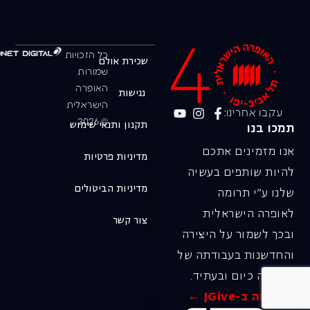
כל הזכויות
שכירת אולם
שמורות
האופרה
נגישות
הישראלית
עקבו אחרינו:
© 2026
תקנון ותנאי שימוש
תמכו בנו
אנו מזמינים אתכם
מדיניות פרטיות
להיות שותפים בעשיה
מדיניות הביטולים
שלנו ע"י תרומה
לאופרה הישראלית
צור קשר
ובכך לשמור על היצירה
והחדשנות בעבודתה של
האופרה כיום ובעתיד.
לתרומה ב-JGive ←