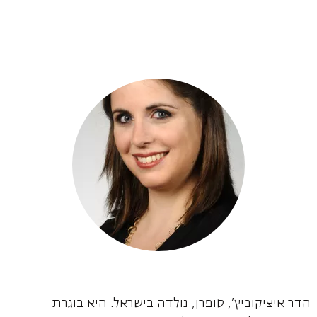
הדר איציקוביץ', סופרן, נולדה בישראל. היא בוגרת