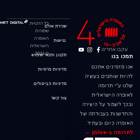
כל הזכויות
שכירת אולם
שמורות
האופרה
נגישות
הישראלית
עקבו אחרינו:
© 2026
תקנון ותנאי שימוש
תמכו בנו
אנו מזמינים אתכם
מדיניות פרטיות
להיות שותפים בעשיה
מדיניות הביטולים
שלנו ע"י תרומה
לאופרה הישראלית
צור קשר
ובכך לשמור על היצירה
והחדשנות בעבודתה של
האופרה כיום ובעתיד.
לתרומה ב-JGive ←