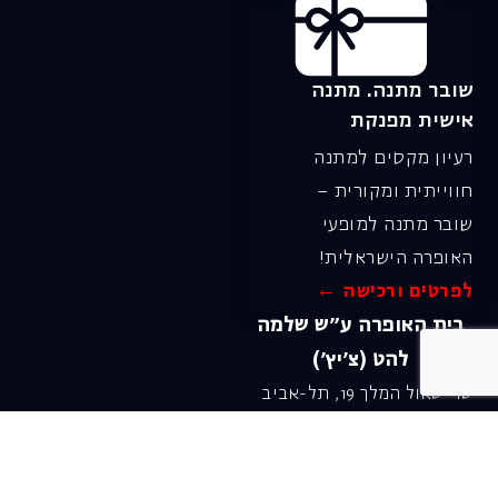
שובר מתנה. מתנה
אישית מפנקת
רעיון מקסים למתנה
חווייתית ומקורית –
שובר מתנה למופעי
האופרה הישראלית!
לפרטים ורכישה ←
בית האופרה ע״ש שלמה
להט (צ׳יץ׳)
שד׳ שאול המלך 19, תל-אביב
טל׳ מחלקת מנויים וקופה
03-6927777