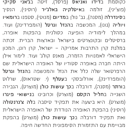
כקוסמת ב
דידו ואניאס
(פרסל), זיטה ב
ג'אני סקיקי
(פוצ'יני), זולמה ב
איטלקיה באלג'יר
(רוסיני), הנסיך
ב
סינדרלה
(מסנה), גב' נולן ב
מדיום
(מנוטי), סטפנו ב
רומאיו
ויוליה
(גונו), המכשפה ב
הנזל וגרטל
(הומפרדינק) ועוד.
במהלך לימודיה הופיעה כסולנית בהפקות אופרה,
ברסיטלים ובקונצרטים בישראל ובארצות הברית. זכתה
במלגת קרן התרבות אמריקה – ישראל, קרן רונן, המכון
הישראלי לאמנויות הזמרה, מאנס קולג' ועוד. לימור אילן
היתה חברה באופרה סטודיו של האופרה הישראלית שם
הרפרטואר שלה כלל את הנזל והמכשפה ב
הנזל וגרטל
(הומפרדינק), אורלובסקי ב
עטלף
(י. שטראוס), שרלוט
ב
ורתר
(מסנה), דורבלה ב
כך עושות כולן
(מוצרט), הגבירה
השנייה ב
חליל הקסם
(מוצרט) וכרובינו ב
נישואי פיגרו
(מוצרט). היא ביצעה את תפקיד טיסבה ב
לה צ'נרנטולה
(רוסיני) בהפקת האופרה הנודדת של האופרה הישראלית
ואת תפקיד דורבלה ב
כך עושות כולן
(מוצרט) בהפקת
מבויימת עם התזמורת הסימפונית החדשה חיפה.