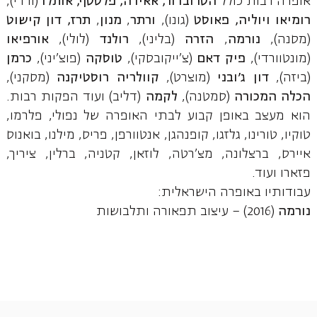
אופרה רבות כולל
הטרובדור, אאידה, פלסטף, אותלו
(ורדי),
רומיאו ויוליה, פאוסט
(גונו),
ורתר
,
מנון
,
תרז, דון קישוט
(מסנה),
נורמה
,
הזרה
(בליני),
רולנד
(לולי),
אורפיאו
(מונטוורדי),
פיק דאם
(צ'ייקובסקי),
טוסקה
(פוצ'יני),
כרמן
(ביזה),
דון ג'ובני
(מוצרט),
קוולריה רוסטיקנה
(מסקני),
הכלה המכורה
(סמטנה),
לקמה
(דליב) ועוד הפקות רבות.
הוא מעצב באופן קבוע לבתי האופרה של נפולי, פלרמו,
טוקיו, טורינו, גלזגו, קופנהגן, אנטוורפן, פריס, מילנו, בואנוס
איירס, ברצלונה, מצ'רטה, לוזאן, קטניה, ברלין, ציריך,
פזארו ועוד.
עבודותיו באופרה הישראלית:
נורמה
(2016) – עיצוב תפאורה ותלבושות