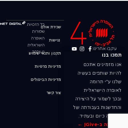
כל הזכויות
שכירת אולם
שמורות
האופרה
נגישות
הישראלית
עקבו אחרינו:
© 2026
תקנון ותנאי שימוש
תמכו בנו
אנו מזמינים אתכם
מדיניות פרטיות
להיות שותפים בעשיה
מדיניות הביטולים
שלנו ע"י תרומה
לאופרה הישראלית
צור קשר
ובכך לשמור על היצירה
והחדשנות בעבודתה של
האופרה כיום ובעתיד.
לתרומה ב-JGive ←