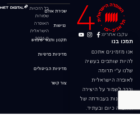
כל הזכויות
שכירת אולם
שמורות
האופרה
נגישות
הישראלית
עקבו אחרינו:
© 2026
תקנון ותנאי שימוש
תמכו בנו
אנו מזמינים אתכם
מדיניות פרטיות
להיות שותפים בעשיה
מדיניות הביטולים
שלנו ע"י תרומה
לאופרה הישראלית
צור קשר
ובכך לשמור על היצירה
והחדשנות בעבודתה של
האופרה כיום ובעתיד.
לתרומה ב-JGive ←