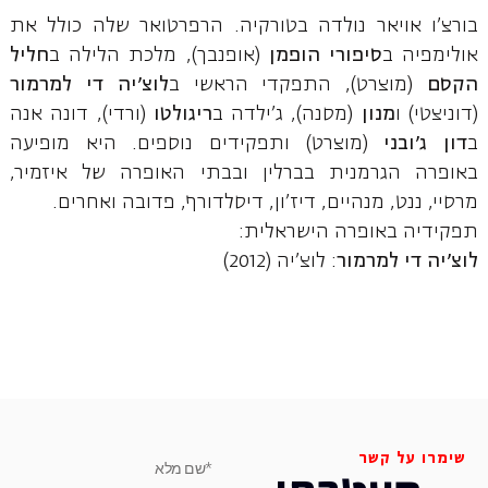
בורצ'ו אויאר נולדה בטורקיה. הרפרטואר שלה כולל את
אולימפיה ב
סיפורי הופמן
(אופנבך), מלכת הלילה ב
חליל
הקסם
(מוצרט), התפקדי הראשי ב
לוצ'יה די למרמור
(דוניצטי) ו
מנון
(מסנה), ג'ילדה ב
ריגולטו
(ורדי), דונה אנה
ב
דון ג'ובני
(מוצרט) ותפקידים נוספים. היא מופיעה
באופרה הגרמנית בברלין ובבתי האופרה של איזמיר,
מרסיי, ננט, מנהיים, דיז'ון, דיסלדורף, פדובה ואחרים.
תפקידיה באופרה הישראלית:
לוצ'יה די למרמור
: לוצ'יה (2012)
שימרו על קשר