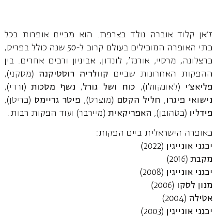
ז'אן קלוד אוברה נולד בצרפת. הוא מביים אופרות בכל
בתי האופרה המובילים בעולם קרוב ל-50 שנה כולל בפריס,
ברצלונה, מרסיי, אורנז', לונדון, אביניון ורבים אחרים. בין
ההפקות האחרונות שביים
קוולריה רוסטיקנה
(מסקני),
פליאצ'י
(לאונקוולו),
כוח ושל גורל
,
נשף מסכות
(ורדי),
נישואי פיגרו
,
חליל הקסם
(מוצרט),
פיטר גריימס
(בריטן),
פידליו
(בטהובן),
האפריקאית
(מיירבר) ועוד הפקות רבות.
באופרה הישראלית ביים הפקות:
יבגני אונייגין
(2022)
מקבת
(2016)
יבגני אונייגין
(2008)
מנון לסקו
(2006)
אטילה
(2004)
יבגני אונייגין
(2003)