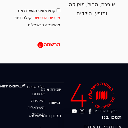
אופרה, ‏מחול, ‏מוסיקה,
קראתי ואני מאשר.ת את
ומופעי הילדים.
מדיניות הפרטיות
וקבלת דיוור
מהאופרה הישראלית
הרשמה
כל הזכויות
שכירת אולם
שמורות
האופרה
נגישות
הישראלית
עקבו אחרינו:
© 2026
תקנון ותנאי שימוש
תמכו בנו
אנו מזמינים אתכם