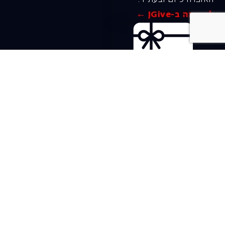
לתרומה ב-JGive ←
שובר מתנה. מתנה
אישית מפנקת
רעיון מקסים למתנה
חווייתית ומקורית –
שובר מתנה למופעי
האופרה הישראלית!
לפרטים ורכישה ←
בית האופרה ע״ש שלמה
להט (צ׳יץ׳)
שד׳ שאול המלך 19, תל-אביב