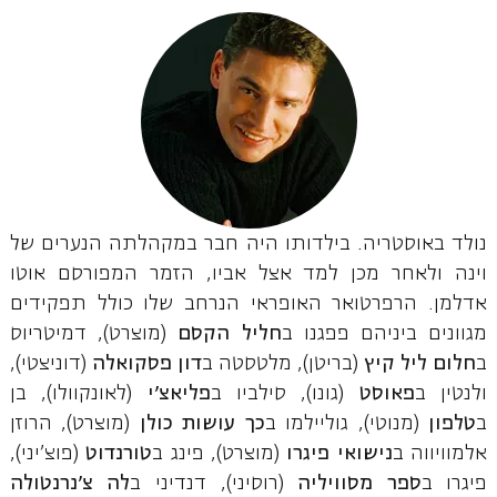
נולד באוסטריה. בילדותו היה חבר במקהלתה הנערים של
וינה ולאחר מכן למד אצל אביו, הזמר המפורסם אוטו
אדלמן. הרפרטואר האופראי הנרחב שלו כולל תפקידים
מגוונים ביניהם פפגנו ב
חליל הקסם
(מוצרט), דמיטריוס
ב
חלום
ליל קיץ
(בריטן), מלטסטה ב
דון פסקואלה
(דוניצטי),
ולנטין ב
פאוסט
(גונו), סילביו ב
פליאצ'י
(לאונקוולו), בן
ב
טלפון
(מנוטי), גוליילמו ב
כך
עושות כולן
(מוצרט), הרוזן
אלמוויווה ב
נישואי פיגרו
(מוצרט), פינג ב
טורנדוט
(פוצ'יני),
פיגרו ב
ספר מסוויליה
(רוסיני), דנדיני ב
לה צ'נרנטולה