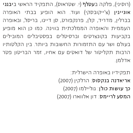
(רוסיני), פלקה ב
עטלף
(י. שטראוס), התפקיד הראשי ב
יבגני
אונייגין
(צ'ייקובסקי) ועוד. הוא הופיע בבתי האופרה
בברלין, מדריד, קלן, פרנקפורט, סן דייגו, בריסל, ובאופרה
העממית והאופרה הממלכתית בווינה. כמו כן הוא מופיע
בקביעות בקונצרטים וברסיטלים בפסטיבלים המובילים
בעולם ושר עם התזמורות החשובות ביותר. בין הקלטותיו
הרבות תקליטור של דואטים עם אחיו, זמר הבריטון פטר
אדלמן.
תפקידיו באופרה הישרלית:
אריאדנה בנקסוס
: הרלקין (2007)
כך עושות כולן
: גוליילמו (2007)
המסע לריימס
: דון אלווארו (2007)