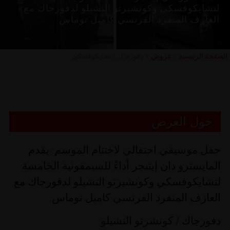
لتشايكوفسكي وكونشيرتو التشيلو لدفورجاك مع
العازف المنفرد الفرنسي كاميل توماس.
الصفحة الرئيسية
>
عروض
>
دفورجاك | تشايكوفسكي
حول العرض
حفل موسيقي احتفالي لاختتام الموسم: يقدم
المايسترو دان إيتنجر أداءً للسيمفونية الخامسة
لتشايكوفسكي وكونشيرتو التشيلو لدفورجاك مع
العازف المنفرد الفرنسي كاميل توماس.
دفورجاك /
كونشرتو التشيلو