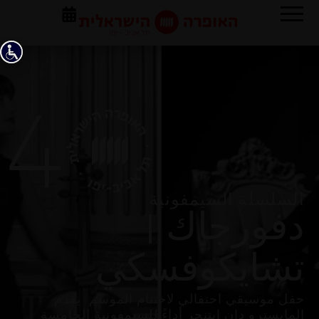
السلسلة السيمفونية
دفورجاك |
تشايكوفسكي
حفل موسيقي احتفالي لاختتام الموسم: يقدم
المايسترو دان إيتنجر أداءً للسيمفونية الخامسة