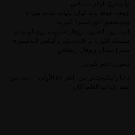
وايزنبرغ، أوفر بينشاس
جوقة:
جوقة بات كول، بقيادة عنات موراج
وموسيقيو الأوركسترا الثورية
المديرون الفنيون:
زوهار شارون، روي أوبنهايم
سلسلة الثورة برعاية:
ديتي وأليكس لاندسبيرج –
سنو | ميخال ويوفال ريشافي
تصوير:
دفير كيرين
داليا رابيكوفيتش من ”القراءة الأولى” – بإذن من
هيئة الإذاعة العامة كان 11