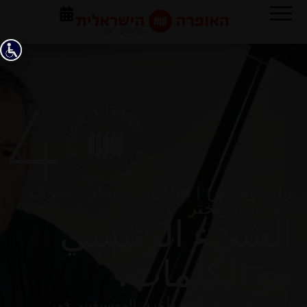
رابيكوفيتش | هالفي | موهار - يعزف
مع يوني ريختر
الشيء الرئيسي
هو الكلمات.
يوني ريختر، أحد أهم وأعرق الموسيقيين في