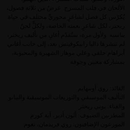
الألحان في قلب المسرح. عرضٌ من ثلاثة فصول،
يُكرّس كل فصل لشاعرٍ محوريٍّ مختلف في حياة
ريختر، لكل شاعرٍ نغمته الخاصة، ولكلٍّ لحنٌ
يناسبه. ولأول مرة، ستُقدّم أغانٍ من تأليف ريختر،
لم تنشرها داليا رابيكوفيتش بعد، إلى جانب أغاني
أبراهام حلفي وعلي موهار الشهيرة والمحبوبة،
بمشاركة مغنين وجوقة.
القائد:
روي أوبنهايم
التأليف الموسيقي والتوزيعات الموسيقية والبيانو
والغناء:
يوني ريختر
المطربين الضيوف:
ألون أدير، آية كورم
الموزعون الإضافيون:
روي فريدمان، نعوم