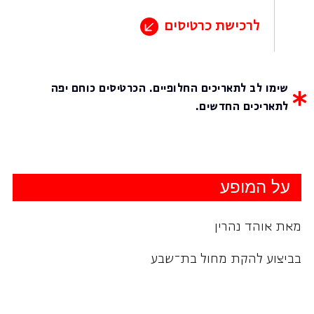
לרכישת כרטיסים
לר
שימו לב לתאריכים החלופיים. הכרטיסים כוחם יפה
לתאריכים החדשים.
על המופע
מאת אוהד נהרין
בביצוע להקת מחול בת־שבע
"…נהרין ובת-שבע בשיאם – מדהימים, מהפנטים,