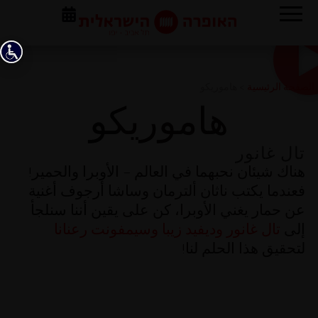
الصفحة الرئيسية
>
هاموريكو
هاموريكو
تال غانور
هناك شيئان نحبهما في العالم – الأوبرا والحمير!
فعندما يكتب ناثان ألترمان وساشا أرجوف أغنية
عن حمار يغني الأوبرا، كن على يقين أننا سنلجأ
إلى
تال غانور
وديفيد زيبا
وسيمفونت رعنانا
لتحقيق هذا الحلم لنا!