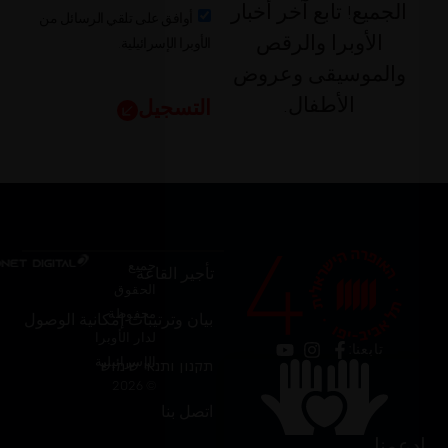
الجميع! تابع آخر أخبار
أوافق على تلقي الرسائل من
الأوبرا الإسرائيلية.
الأوبرا والرقص
والموسيقى وعروض
الأطفال.
التسجيل
جميع
تأجير القاعة
الحقوق
محفوظة
بيان وترتيبات إمكانية الوصول
لدار الأوبرا
تابعنا:
الإسرائيلية
תקנון ותנאי שימוש
© 2026
اتصل بنا
ادعمنا