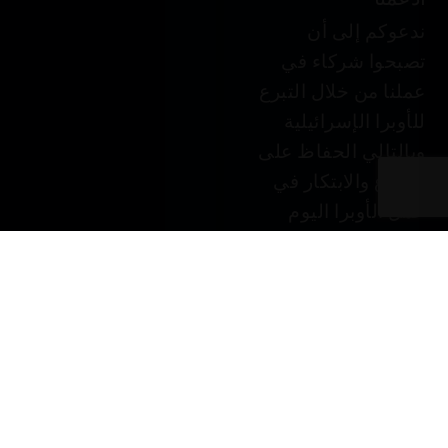
ندعوكم إلى أن
تصبحوا شركاء في
عملنا من خلال التبرع
للأوبرا الإسرائيلية
وبالتالي الحفاظ على
الإبداع والابتكار في
عمل الأوبرا اليوم
وفي المستقبل.
التبرع في JGive ←
قسيمة هدية. هدية
شخصية فاخرة.
فكرة رائعة لهدية