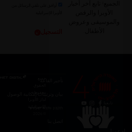
الجميع! تابع آخر أخبار
أوافق على تلقي الرسائل من
الأوبرا الإسرائيلية.
الأوبرا والرقص
والموسيقى وعروض
الأطفال.
التسجيل
جميع
تأجير القاعة
الحقوق
محفوظة
بيان وترتيبات إمكانية الوصول
لدار الأوبرا
تابعنا:
الإسرائيلية
תקנון ותנאי שימוש
© 2026
اتصل بنا
ادعمنا