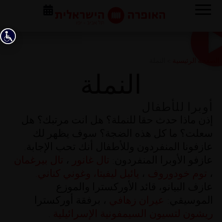
الصفحة الرئيسية
>
النملة
النملة
أوبرا للأطفال
إذن ماذا حدث حقا للنملة؟ هل انت مرتبك؟ هل
سعلت؟ ما كل هذه الضجة؟ سوف يظهر لك
عازفونا المنفردون وللأطفال أنك تحب الإجابة.
عازفو الأوبرا المنفردون:
تال غانور
،
تال بيرغمان
،
توم خودوروف
،
يائيل ليفيتا،
وغوني كناني.
عازف البيانو، قائد الأوركسترا والموزع
الموسيقي:
عيران زهافي
، برفقة أوركسترا
ريشون لتسيون السيمفونية الإسرائيلية
.