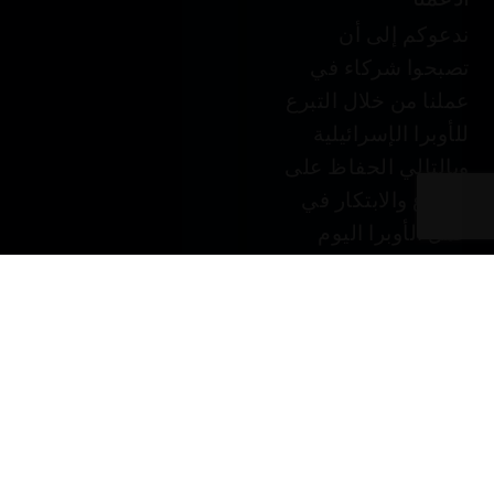
ندعوكم إلى أن
تصبحوا شركاء في
عملنا من خلال التبرع
للأوبرا الإسرائيلية
وبالتالي الحفاظ على
الإبداع والابتكار في
عمل الأوبرا اليوم
وفي المستقبل.
التبرع في JGive ←
قسيمة هدية. هدية
شخصية فاخرة.
فكرة رائعة لهدية