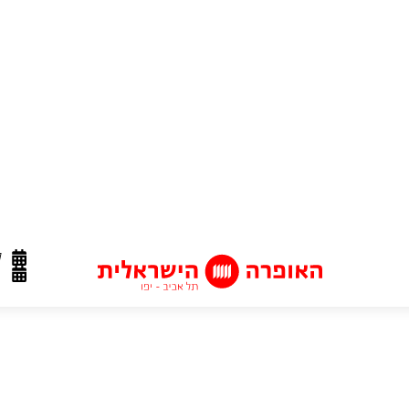
גרים, אך בסופה ינצחו הטובים, וגם האהבה.
מקהלת האופרה
הישראלית -
הצטרפו אלינו!