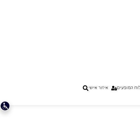
של קהילת דייגים על שפת הים. בהפקה של
מריוש טרלינסקי, כפר הדייגים, המזח והים ניצבים
במרכז הבמה. כשהשמועות והחשדנות גוברות,
פגיעותו של גריימס נחשפת במלוא עוצמתה.
המופע הקרוב:
שישי, 20 נובמבר, 2026
לפרטים ומנויים
אופרה לילדים