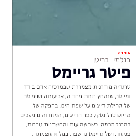
של קהילת דייגים על שפת הים. בהפקה של
מריוש טרלינסקי, כפר הדייגים, המזח והים ניצבים
במרכז הבמה. כשהשמועות והחשדנות גוברות,
פגיעותו של גריימס נחשפת במלוא עוצמתה.
המופע הקרוב:
שישי, 20 נובמבר, 2026
לפרטים ומנויים
אופרה לילדים