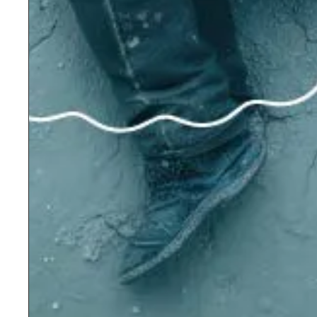
אופרה
בנג'מין בריטן
פיטר גריימס
טרגדיה מודרנית מצמררת שבמרכזה אדם בודד
ומיוסר, שנמחץ תחת פחדיה, צביעותה ושיפוטה