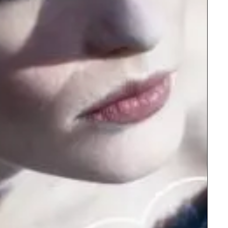
אופרה
וולפגנג אמדאוס מוצרט
חליל הקסם
אופרת הפנטזי
מאז נכתבה. הנ
הנסיכה פמינה,