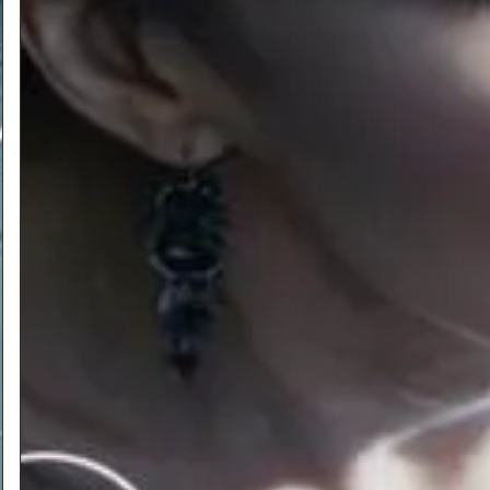
ה האלמותית של מוצרט, ששבתה את לבם של צופיה
סיך טמינו חובר לצייד הציפורים פפגנו במסע להצלת
 שלדברי אימה, מלכת הלילה, נחטפה בידי כהן אכזר.