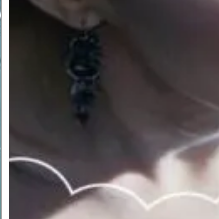
ה האלמותית של מוצרט, ששבתה את לבם של צופיה
סיך טמינו חובר לצייד הציפורים פפגנו במסע להצלת
 שלדברי אימה, מלכת הלילה, נחטפה בידי כהן אכזר.