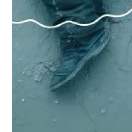
אופרה
בנג'מין בריטן
פיטר גריימס
טרגדיה מודרנית מצמררת שבמרכזה אדם בודד
ומיוסר, שנמחץ תחת פחדיה, צביעותה ושיפוטה