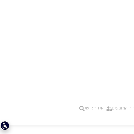
וח המופעים
איזור אישי