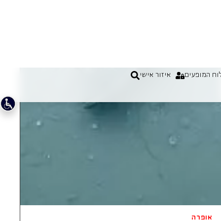
אופרה
בנג'מין בריטן
פיטר גריימס
טרגדיה מודרנית מצמררת שבמרכזה אדם בודד
ומיוסר, שנמחץ תחת פחדיה, צביעותה ושיפוטה