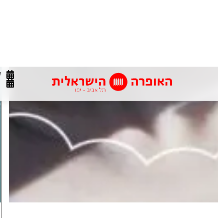
ה האלמותית של מוצרט, ששבתה את לבם של צופיה
סיך טמינו חובר לצייד הציפורים פפגנו במסע להצלת
 שלדברי אימה, מלכת הלילה, נחטפה בידי כהן אכזר.