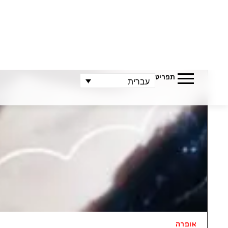
אופרה
וולפגנג אמדאוס מוצרט
חליל הקסם
אופרת הפנטזי
מאז נכתבה. הנ
הנסיכה פמינה,