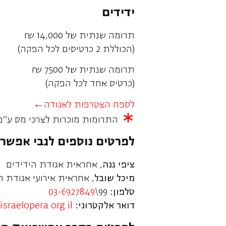
ידידים
תרומה שנתית של 14,000 ₪
(הכוללת 2 כרטיסים לכל הפקה)
תרומה שנתית של 7500 ₪
(כרטיס אחד לכל הפקה)
לספח הצטרפות לאגודה←
∗
התרומות מוכרות לצרכי מס ע"פ סעיף 46 לפקודת
לפרטים נוספים לגבי אפשרו
ציפי גנה
, אחראית אגודת הידידים
מיכל שובל
, אחראית אירועי אגודת ה
טלפון:
99\
03-6927849
דואר אלקטרוני:
sraelopera.org.il