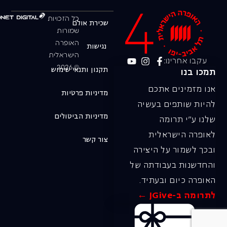
כל הזכויות
שכירת אולם
שמורות
האופרה
נגישות
הישראלית
עקבו אחרינו:
© 2026
תקנון ותנאי שימוש
תמכו בנו
אנו מזמינים אתכם
מדיניות פרטיות
להיות שותפים בעשיה
מדיניות הביטולים
שלנו ע"י תרומה
לאופרה הישראלית
צור קשר
ובכך לשמור על היצירה
והחדשנות בעבודתה של
האופרה כיום ובעתיד.
לתרומה ב-JGive ←