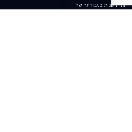
והחדשנות בעבודתה של
האופרה כיום ובעתיד.
לתרומה ב-JGive ←
שובר מתנה. מתנה
אישית מפנקת
רעיון מקסים למתנה
חווייתית ומקורית –
שובר מתנה למופעי
האופרה הישראלית!
לפרטים ורכישה ←
בית האופרה ע״ש שלמה
להט (צ׳יץ׳)