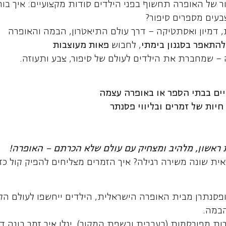
 של האופרה תחשוף בפני הילדים סודות מקצועיים: איך בוח
בעים מספרים סיפור?
, דמיון ואסתטיקה – דרך עולם התיאטרון, הבמה והאופרה
להתאפר בסגנון בימתי
, לחבוש
פאות מעוצבות
 – שמחברת את הילדים לעולם של סיפור, צבע ותעוזה.
יים בבתי הספר או באופרה עצמה
חיות של זמרים ובליווי פסנתר
 ראשון, מלהיב ומצחיק עם עולם שלא הכרתם – האופרה!
ית שונה משירה רגילה? איך הזמרים מצליחים להפיק קול כזה
ופסנתרן מבית האופרה הישראלית, הילדים ייחשפו לעולם הק
הבמה.
ות מפורסמות (בעברית ובשפת המקור), יגלו איך זמר בונה דמ