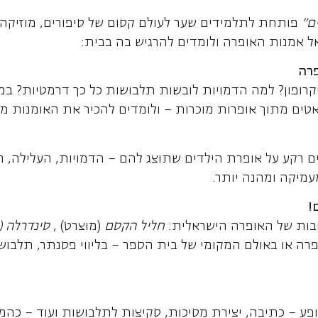
ם
"
פותחת לתלמידים שער לעולם קסום של סיפורים, מוזיקה,
 אמנות האופרה ולומדים להרגיש בה בבית:
פרה
יקרופון? למה הדמויות לובשות תלבושות כל כך דרמטיות? ב
ואטים מתוך אופרות מוכרות – ולומדים להכיר את האומנות מב
ם רקע על אופרת הילדים שתוצג להם – הדמויות, העלילה, ה
עמיקה ומהנה יותר.
!
בות של האופרה הישראלית:
חליל הקסם
(מוצרט) ,
סינדרלה (ר
 או באולם המקומי של בית הספר – בליווי פסנתר, תלבוש
ופע – כתיבה, יצירת מסיכות, סקיצות לתלבושות ועוד – כהמ