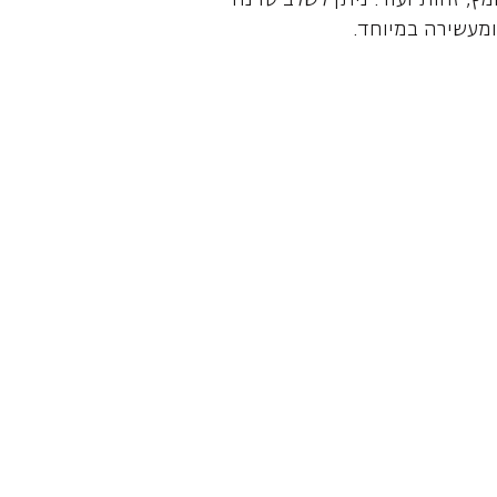
מץ, זהות ועוד. ניתן לשלב סדנה
מעשירה במיוחד.