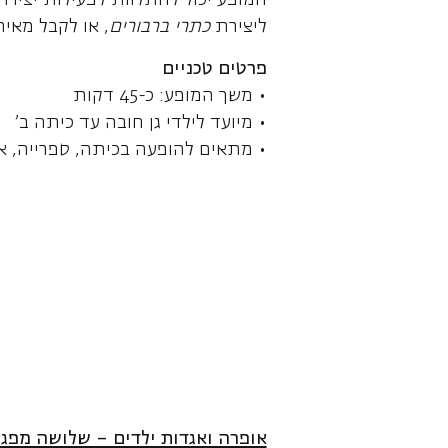
המופע יכול להתלוות לפעילות יצירה 
ליצירת
כתרי ברבורים
, או לקבל מאי
פרטים טכניים
• משך המופע: כ-45 דקות
• מיועד לילדי גן חובה עד כיתה ב'
• מתאים להופעה בכיתה, ספרייה, א
אופרה ואגדות ילדים – שלושה מפג