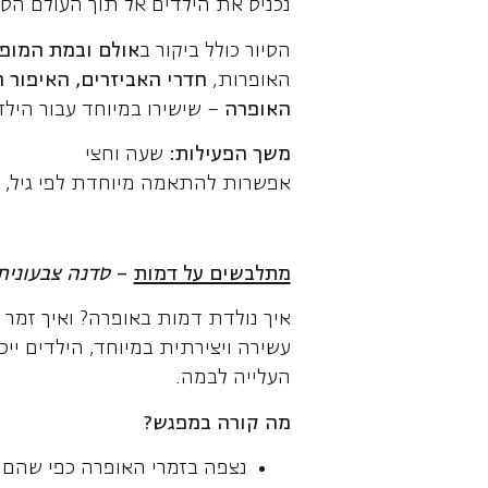
נכניס את הילדים אל תוך העולם ה
הסיור כולל ביקור ב
אולם ובמת המופע
האופרות,
חדרי האביזרים, האיפור 
האופרה
– שישירו במיוחד עבור הילדי
משך הפעילות:
שעה וחצי
אפשרות להתאמה מיוחדת לפי גיל, קב
מתלבשים על דמות
–
סדנה צבעונית
איך נולדת דמות באופרה? ואיך זמר 
עשירה ויצירתית במיוחד, הילדים ייכ
העלייה לבמה.
מה קורה במפגש
?
נצפה בזמרי האופרה כפי שהם ב