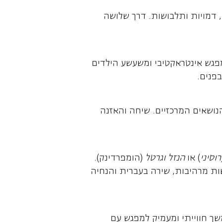
 דמויות ותלבושות. דרך שלושה
מפגש אינטראקטיבי ומשעשע הילדים
פנים.
נושאים המרכזיים. שיחה והאזנה
וסיני
) או
הנזל וגרטל
(הומפרדינק).
ות מרהיבות, שירה בעברית והנחיה
שך חווייתי ומעמיק למפגש עם