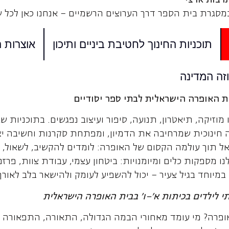
מסגרת בית הספר דרך הערוצים הרשמיים – אנחנו כאן לכל ש
תוכניות החינוך לחטיבת ביניים ותיכון
אוצרות ה
זה המדינה
יות האופרה הישראלית לבתי ספר יסודיים
וזיקה, תיאטרון, תנועה, סיפור ועיצוב נפגשים. בתוכניות שא
 חינוכית שמרחיבה את הדמיון, ומפתחת סקרנות וחשיבה יצי
 אל תוך עולמה הקסום של האופרה: לומדים להקשיב, לשאול,
ו מספקות כלים ומיומנויות: ביטחון עצמי, עבודת צוות, פרז
יוחד בגיל צעיר – יכול להשפיע לעומק ולהישאר בלב לאורך
יתי לילדים בכיתות א'–ו' בבית האופרה
הישראלית
פרה? מי עומד מאחורי הבמה הגדולה, התאורה, התפאורה 