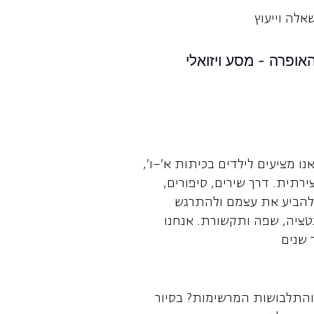
אלה וייעוץ
אופרה - מסע ויזואלי
נו מציעים לילדים בכיתות א'–ו',
רתית. דרך שירים, סיפורים,
 להביע את עצמם ולהתרגש
נטציה, שפה ותקשורת. אנחנו
 שנים
והתלבושות המרשימות? בסיור