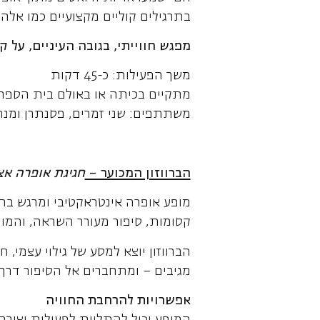
בתרגילים קוליים מקצועיים כמו אלה
מפגש חווייתי, בגובה העיניים, על קו
משך הפעילות: כ-45 דקות
מתקיים בכיתה או באולם בית הספר
משתתפים: שני זמרים, פסנתרן ומנ
הברווזון המכוער –
חגיגת אופרה אצ
מופע אופרה אינטראקטיבי ומרגש בה
קסומות, סיפור מעורר השראה, והמון מ
הברווזון יוצא למסע של גילוי עצמי,
מגיבים – ומתחברים אל הסיפור דרך מ
אפשרויות להרחבת החוויה