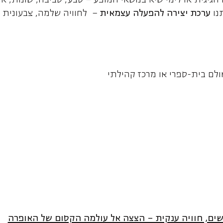
חגיגית או לימי שיא בנושאי המופע – טבע, סביבה, שונות, או
תנו
ערכת יצירה להפעלה עצמאית
– לחוויה שלמה, צבעונית ו
ולם בית-ספרי או מרכז קהילתי
שים, חוויה ענקית – הצצה אל עולמה הקסום של האופרה