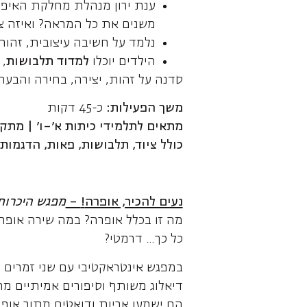
ענת ירון מנהלת מחלקת האיפור
משנים את כל המראה? ואיזה צ
נלמד על חשיבה עיצובית, זהות
הילדים יוכלו
למדוד תלבושות
,
סדנה על זהות, יצירה, בחירה והבעה
משך הפעילות
:
כ-45 דקות
מתאים לתלמידי כיתות א'–ו' | מתק
כולל ציוד, תלבושות, פאות, הדגמות 
נעים להכיר, אופרה
!
–
מפגש היכרות
מה זו בכלל אופרה? במה שירה אופרא
כל כך… דרמטי?
במפגש אינטראקטיבי עם שני זמרים 
דיאלוג משותף וסיפורים אמיתיים מ
הם ישמעו אריות ודואטים מתוך אופר