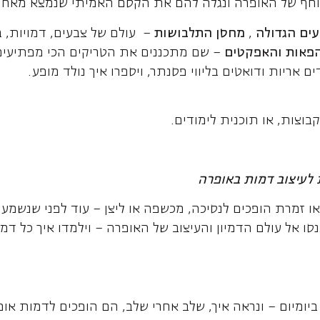
סוחף של האופרה ונגלה להם את הקסם האמיתי שנמצא מאחור
ים הגדולה
,
מחסן התלבושות
– עולם של צבעים, דמויות, ב
הפאות והאפקטים
– שם מתכננים את הטריקים הכי מפתיעי
ם אריות ודואטים בליווי פסנתר, ויספרו איך נולד מופע.
וצות, או תוכנית לימודים.
 לעיצוב דמות באופרה
או זמרת הופכים לנסיכה, מכשפה או ליצן – עוד לפני שנשמע
נסו אל עולם הדמיון והעיצוב של האופרה – וילמדו איך כל דמ
יומיום – ונראה איך, שלב אחרי שלב, הם הופכים לדמות א