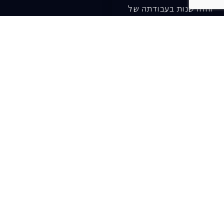
והחדשנות בעבודתה של
האופרה כיום ובעתיד.
לתרומה ב-JGive ←
שובר מתנה. מתנה
אישית מפנקת
רעיון מקסים למתנה
חווייתית ומקורית –
שובר מתנה למופעי
האופרה הישראלית!
לפרטים ורכישה ←
בית האופרה ע״ש שלמה
להט (צ׳יץ׳)