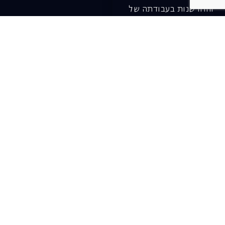
והחדשנות בעבודתה של
האופרה כיום ובעתיד.
לתרומה ב-JGive ←
שובר מתנה. מתנה
אישית מפנקת
רעיון מקסים למתנה
חווייתית ומקורית –
שובר מתנה למופעי
האופרה הישראלית!
לפרטים ורכישה ←
בית האופרה ע״ש שלמה
להט (צ׳יץ׳)