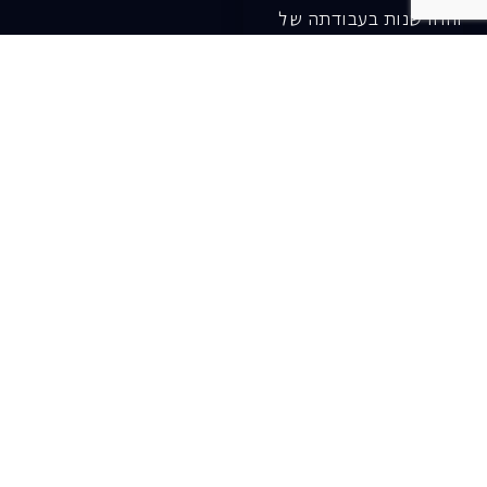
והחדשנות בעבודתה של
האופרה כיום ובעתיד.
לתרומה ב-JGive ←
שובר מתנה. מתנה
אישית מפנקת
רעיון מקסים למתנה
חווייתית ומקורית –
שובר מתנה למופעי
האופרה הישראלית!
לפרטים ורכישה ←
בית האופרה ע״ש שלמה
להט (צ׳יץ׳)