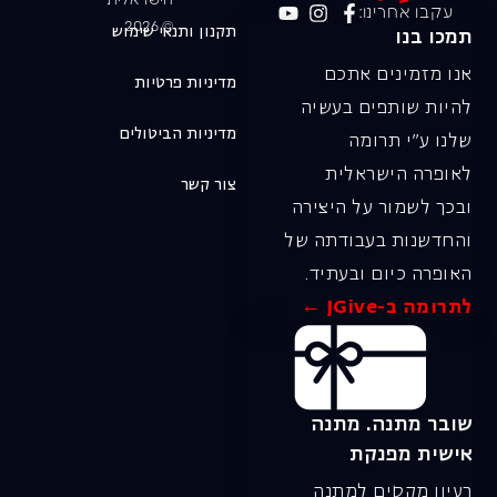
הישראלית
עקבו אחרינו:
© 2026
תקנון ותנאי שימוש
תמכו בנו
אנו מזמינים אתכם
מדיניות פרטיות
להיות שותפים בעשיה
מדיניות הביטולים
שלנו ע"י תרומה
לאופרה הישראלית
צור קשר
ובכך לשמור על היצירה
והחדשנות בעבודתה של
האופרה כיום ובעתיד.
לתרומה ב-JGive ←
שובר מתנה. מתנה
אישית מפנקת
רעיון מקסים למתנה