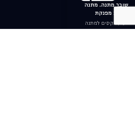
שובר מתנה. מתנה
אישית מפנקת
רעיון מקסים למתנה
חווייתית ומקורית –
שובר מתנה למופעי
האופרה הישראלית!
לפרטים ורכישה ←
בית האופרה ע״ש שלמה
להט (צ׳יץ׳)
שד׳ שאול המלך 19, תל-אביב
טל׳ מחלקת מנויים וקופה
03-6927777
דוא"ל מחלקת מנויים:
menuim@israelopera.org.il