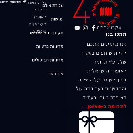
כל הזכויות
שכירת אולם
שמורות
האופרה
נגישות
הישראלית
עקבו אחרינו:
© 2026
תקנון ותנאי שימוש
תמכו בנו
אנו מזמינים אתכם
מדיניות פרטיות
להיות שותפים בעשיה
מדיניות הביטולים
שלנו ע"י תרומה
לאופרה הישראלית
צור קשר
ובכך לשמור על היצירה
והחדשנות בעבודתה של
האופרה כיום ובעתיד.
לתרומה ב-JGive ←