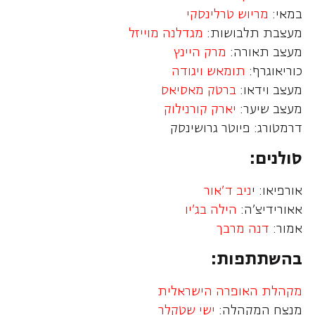
במאי:
מריוש טרלינסקי
מעצבת תלבושות:
מגדלנה מוייזל
מעצב תאורה:
מרק היינץ
כוריאוגרף:
תומאש ויגודה
מעצב וידאו:
ברטק מאסיאס
מעצב שיער:
יארק קורנילוק
דרמטורג: פיוטר גרושינסק
סולנים:
אורפיאו: י
ניב ד'אור
אאורידיצ'ה:
הילה בג'יו
אמור:
דנה מרבך
בהשתתפות:
מקהלת האופרה הישראלית
מנצח המקהלה:
ישי שטקלר